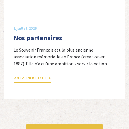
1 juillet 2026
Nos partenaires
Le Souvenir Français est la plus ancienne
association mémorielle en France (création en
1887). Elle n’a qu’une ambition « servir la nation
républicaine » en sauvegardant la mémoire
nationale de la France. Afin d’atteindre cet objectif,
VOIR L'ARTICLE >
Le Souvenir Français entretient des liens amicaux
avec de nombreuses associations qui œuvrent en
totalité ou partiellement afin de faire vivre […]