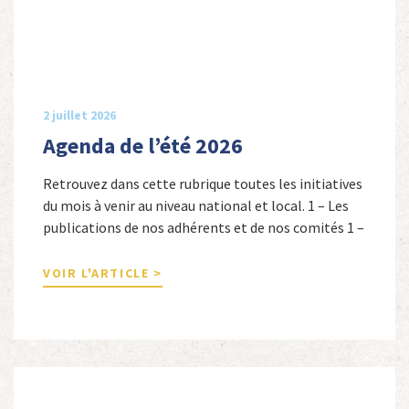
2 juillet 2026
Agenda de l’été 2026
Retrouvez dans cette rubrique toutes les initiatives
du mois à venir au niveau national et local. 1 – Les
publications de nos adhérents et de nos comités 1 –
Combattants de l’Empire : 1939-1945, Michel
Cordeboeuf, Christophe Touron et Agnès Dioné,
VOIR L'ARTICLE >
Nouvelles Sources Éditions, 2026. Ils venaient
d’Afrique du Nord, d’Afrique subsaharienne et des
autres […]