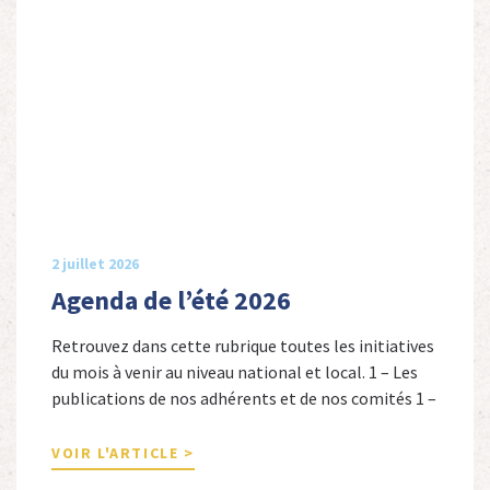
2 juillet 2026
Agenda de l’été 2026
Retrouvez dans cette rubrique toutes les initiatives
du mois à venir au niveau national et local. 1 – Les
publications de nos adhérents et de nos comités 1 –
Combattants de l’Empire : 1939-1945, Michel
Cordeboeuf, Christophe Touron et Agnès Dioné,
VOIR L'ARTICLE >
Nouvelles Sources Éditions, 2026. Ils venaient