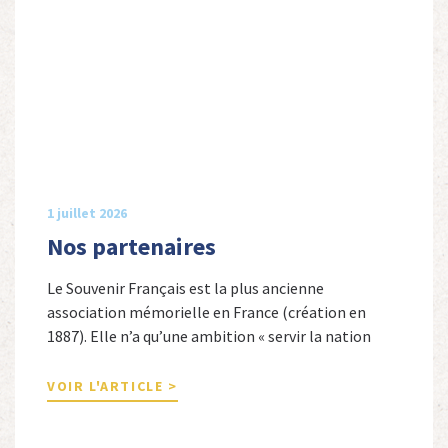
1 juillet 2026
Nos partenaires
Le Souvenir Français est la plus ancienne
association mémorielle en France (création en
1887). Elle n’a qu’une ambition « servir la nation
républicaine » en sauvegardant la mémoire
nationale de la France. Afin d’atteindre cet objectif,
VOIR L'ARTICLE >
Le Souvenir Français entretient des liens amicaux
avec de nombreuses associations qui œuvrent en