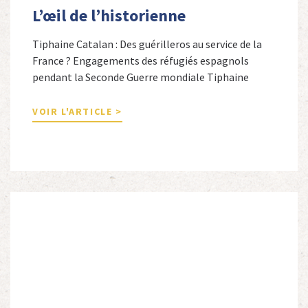
L’œil de l’historienne
Tiphaine Catalan : Des guérilleros au service de la
France ? Engagements des réfugiés espagnols
pendant la Seconde Guerre mondiale Tiphaine
Catalan est professeure agrégée d’espagnol dans le
secondaire et docteure en études hispaniques. Elle
VOIR L'ARTICLE >
est spécialiste de l’histoire contemporaine des
Espagnols en Limousin et a particulièrement étudié
leur accueil après la guerre d’Espagne et leur […]