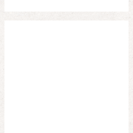
d’Afrique du Nord, d’Afrique subsaharienne et des
autres […]