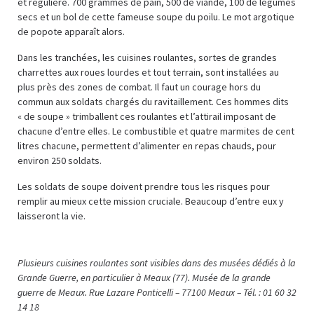
et régulière. 700 grammes de pain, 500 de viande, 100 de légumes
secs et un bol de cette fameuse soupe du poilu. Le mot argotique
de popote apparaît alors.
Dans les tranchées, les cuisines roulantes, sortes de grandes
charrettes aux roues lourdes et tout terrain, sont installées au
plus près des zones de combat. Il faut un courage hors du
commun aux soldats chargés du ravitaillement. Ces hommes dits
« de soupe » trimballent ces roulantes et l’attirail imposant de
chacune d’entre elles. Le combustible et quatre marmites de cent
litres chacune, permettent d’alimenter en repas chauds, pour
environ 250 soldats.
Les soldats de soupe doivent prendre tous les risques pour
remplir au mieux cette mission cruciale. Beaucoup d’entre eux y
laisseront la vie.
Plusieurs cuisines roulantes sont visibles dans des musées dédiés à la
Grande Guerre, en particulier à Meaux (77). Musée de la grande
guerre de Meaux. Rue Lazare Ponticelli – 77100 Meaux – Tél. : 01 60 32
14 18