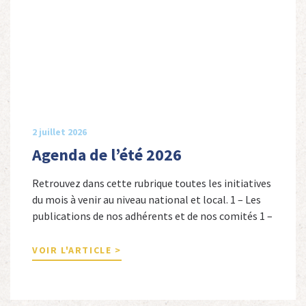
2 juillet 2026
Agenda de l’été 2026
Retrouvez dans cette rubrique toutes les initiatives
du mois à venir au niveau national et local. 1 – Les
publications de nos adhérents et de nos comités 1 –
Combattants de l’Empire : 1939-1945, Michel
Cordeboeuf, Christophe Touron et Agnès Dioné,
VOIR L'ARTICLE >
Nouvelles Sources Éditions, 2026. Ils venaient
d’Afrique du Nord, d’Afrique subsaharienne et des
autres […]