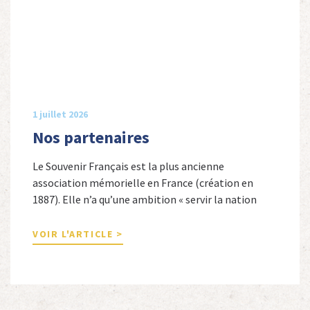
1 juillet 2026
Nos partenaires
Le Souvenir Français est la plus ancienne
association mémorielle en France (création en
1887). Elle n’a qu’une ambition « servir la nation
républicaine » en sauvegardant la mémoire
nationale de la France. Afin d’atteindre cet objectif,
VOIR L'ARTICLE >
Le Souvenir Français entretient des liens amicaux
avec de nombreuses associations qui œuvrent en
totalité ou partiellement afin de faire vivre […]