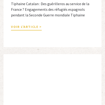
Tiphaine Catalan : Des guérilleros au service de la
France ? Engagements des réfugiés espagnols
pendant la Seconde Guerre mondiale Tiphaine
Catalan est professeure agrégée d’espagnol dans le
secondaire et docteure en études hispaniques. Elle
VOIR L'ARTICLE >
est spécialiste de l’histoire contemporaine des
Espagnols en Limousin et a particulièrement étudié
leur accueil après la guerre d’Espagne et leur […]