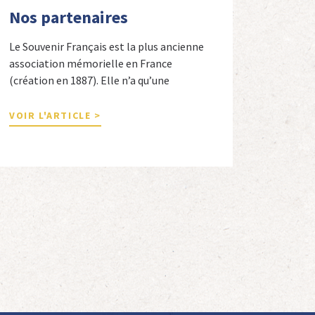
Nos partenaires
Le Souvenir Français est la plus ancienne
association mémorielle en France
(création en 1887). Elle n’a qu’une
ambition « servir la nation républicaine »
en sauvegardant la mémoire nationale de
VOIR L'ARTICLE >
la France. Afin d’atteindre cet objectif, Le
Souvenir Français entretient des liens
amicaux avec de nombreuses associations
qui œuvrent en totalité ou partiellement
afin de faire vivre […]