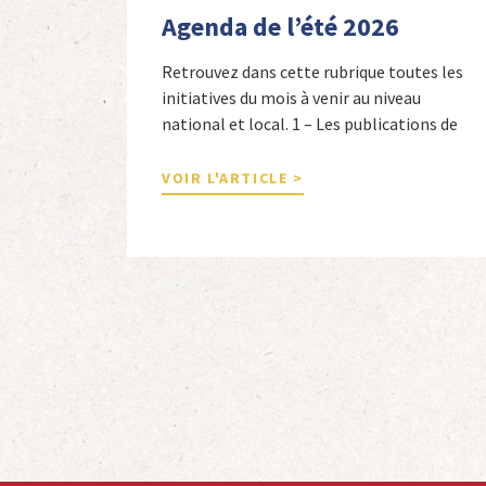
Agenda de l’été 2026
Retrouvez dans cette rubrique toutes les
initiatives du mois à venir au niveau
national et local. 1 – Les publications de
nos adhérents et de nos comités 1 –
Combattants de l’Empire : 1939-1945,
VOIR L'ARTICLE >
Michel Cordeboeuf, Christophe Touron et
Agnès Dioné, Nouvelles Sources Éditions,
2026. Ils venaient d’Afrique du Nord,
d’Afrique subsaharienne et des autres […]