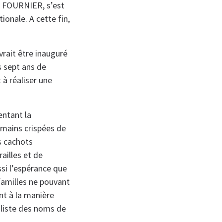
an FOURNIER, s’est
onale. A cette fin,
rait être inauguré
s sept ans de
t à réaliser une
entant la
s mains crispées de
s cachots
ailles et de
ssi l’espérance que
familles ne pouvant
nt à la manière
liste des noms de