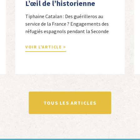
L’œil de l’historienne
Tiphaine Catalan : Des guérilleros au
service de la France ? Engagements des
réfugiés espagnols pendant la Seconde
Guerre mondiale Tiphaine Catalan est
professeure agrégée d’espagnol dans le
VOIR L'ARTICLE >
secondaire et docteure en études
hispaniques. Elle est spécialiste de
l’histoire contemporaine des Espagnols
en Limousin et a particulièrement étudié
leur accueil après la guerre d’Espagne et
leur […]
TOUS LES ARTICLES