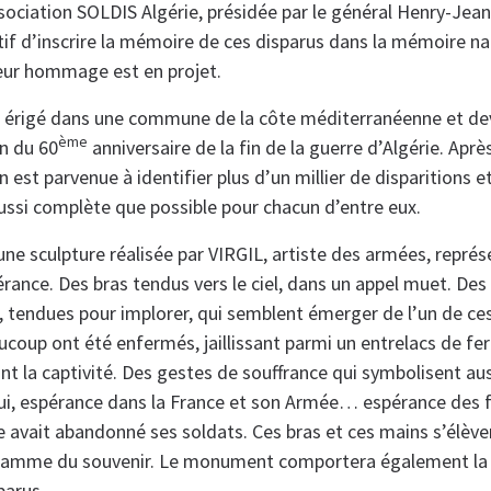
ssociation SOLDIS Algérie, présidée par le général Henry-Je
if d’inscrire la mémoire de ces disparus dans la mémoire nati
eur hommage est en projet.
érigé dans une commune de la côte méditerranéenne et dev
ème
on du 60
anniversaire de la fin de la guerre d’Algérie. Aprè
on est parvenue à identifier plus d’un millier de disparitions e
aussi complète que possible pour chacun d’entre eux.
e sculpture réalisée par VIRGIL, artiste des armées, représ
érance. Des bras tendus vers le ciel, dans un appel muet. De
, tendues pour implorer, qui semblent émerger de l’un de ce
coup ont été enfermés, jaillissant parmi un entrelacs de ferr
nt la captivité. Des gestes de souffrance qui symbolisent au
lui, espérance dans la France et son Armée… espérance des 
ce avait abandonné ses soldats. Ces bras et ces mains s’élève
flamme du souvenir. Le monument comportera également la 
parus.