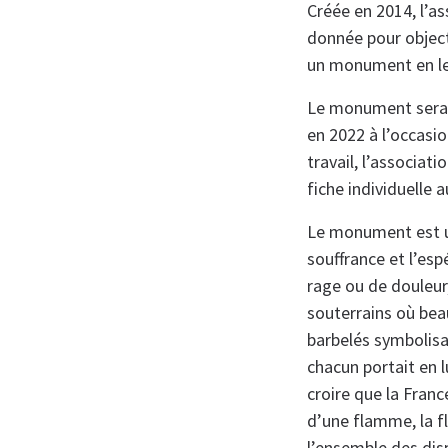
Créée en 2014, l’a
donnée pour object
un monument en l
Le monument sera 
en 2022 à l’occasi
travail, l’associati
fiche individuelle 
Le monument est un
souffrance et l’esp
rage ou de douleur
souterrains où beau
barbelés symbolisa
chacun portait en 
croire que la Fran
d’une flamme, la 
l’ensemble des dis