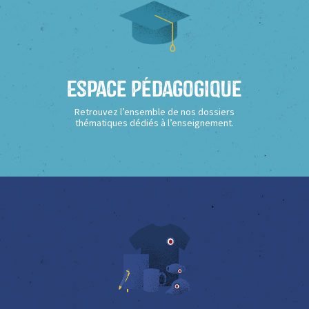
Espace Pédagogique
Retrouvez l’ensemble de nos dossiers
thématiques dédiés à l’enseignement.