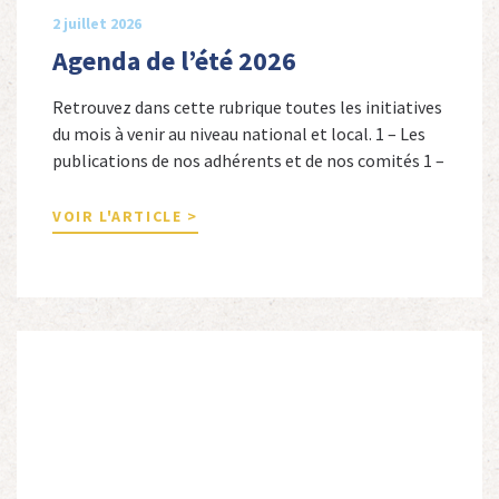
2 juillet 2026
Agenda de l’été 2026
Retrouvez dans cette rubrique toutes les initiatives
du mois à venir au niveau national et local. 1 – Les
publications de nos adhérents et de nos comités 1 –
Combattants de l’Empire : 1939-1945, Michel
Cordeboeuf, Christophe Touron et Agnès Dioné,
VOIR L'ARTICLE >
Nouvelles Sources Éditions, 2026. Ils venaient
d’Afrique du Nord, d’Afrique subsaharienne et des
autres […]