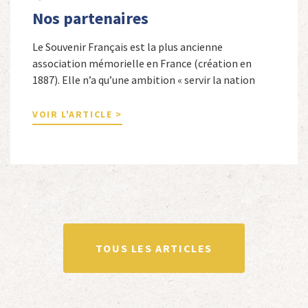
Nos partenaires
Le Souvenir Français est la plus ancienne
association mémorielle en France (création en
1887). Elle n’a qu’une ambition « servir la nation
républicaine » en sauvegardant la mémoire
nationale de la France. Afin d’atteindre cet objectif,
VOIR L'ARTICLE >
Le Souvenir Français entretient des liens amicaux
avec de nombreuses associations qui œuvrent en
totalité ou partiellement afin de faire vivre […]
TOUS LES ARTICLES