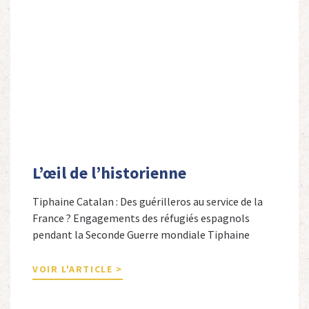
L’œil de l’historienne
Tiphaine Catalan : Des guérilleros au service de la
France ? Engagements des réfugiés espagnols
pendant la Seconde Guerre mondiale Tiphaine
Catalan est professeure agrégée d’espagnol dans le
secondaire et docteure en études hispaniques. Elle
VOIR L'ARTICLE >
est spécialiste de l’histoire contemporaine des
Espagnols en Limousin et a particulièrement étudié