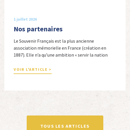
1 juillet 2026
Nos partenaires
Le Souvenir Français est la plus ancienne
association mémorielle en France (création en
1887). Elle n’a qu’une ambition « servir la nation
républicaine » en sauvegardant la mémoire
nationale de la France. Afin d’atteindre cet objectif,
VOIR L'ARTICLE >
Le Souvenir Français entretient des liens amicaux
avec de nombreuses associations qui œuvrent en
totalité ou partiellement afin de faire vivre […]
TOUS LES ARTICLES