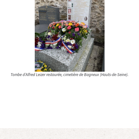
Tombe d’Alfred Leizer restaurée, cimetière de Bagneux (Hauts-de-Seine).