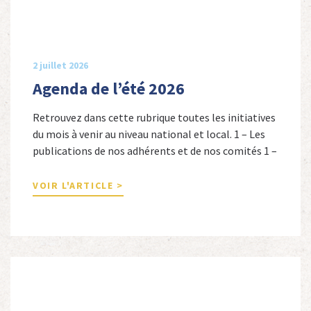
2 juillet 2026
Agenda de l’été 2026
Retrouvez dans cette rubrique toutes les initiatives
du mois à venir au niveau national et local. 1 – Les
publications de nos adhérents et de nos comités 1 –
Combattants de l’Empire : 1939-1945, Michel
Cordeboeuf, Christophe Touron et Agnès Dioné,
VOIR L'ARTICLE >
Nouvelles Sources Éditions, 2026. Ils venaient
d’Afrique du Nord, d’Afrique subsaharienne et des
autres […]