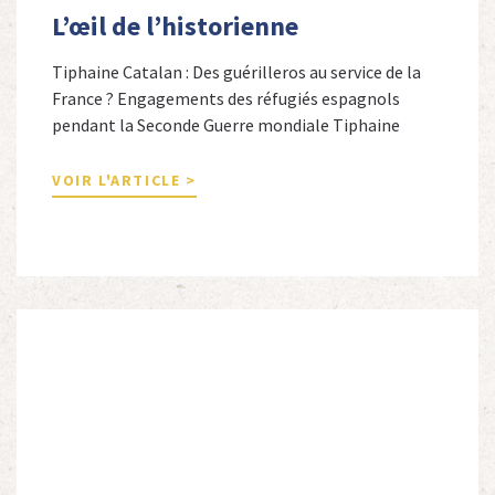
L’œil de l’historienne
Tiphaine Catalan : Des guérilleros au service de la
France ? Engagements des réfugiés espagnols
pendant la Seconde Guerre mondiale Tiphaine
Catalan est professeure agrégée d’espagnol dans le
secondaire et docteure en études hispaniques. Elle
VOIR L'ARTICLE >
est spécialiste de l’histoire contemporaine des
Espagnols en Limousin et a particulièrement étudié
leur accueil après la guerre d’Espagne et leur […]