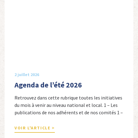
2 juillet 2026
Agenda de l’été 2026
Retrouvez dans cette rubrique toutes les initiatives
du mois à venir au niveau national et local. 1 – Les
publications de nos adhérents et de nos comités 1 –
Combattants de l’Empire : 1939-1945, Michel
Cordeboeuf, Christophe Touron et Agnès Dioné,
VOIR L'ARTICLE >
Nouvelles Sources Éditions, 2026. Ils venaient