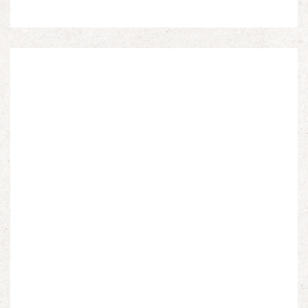
d’Afrique du Nord, d’Afrique subsaharienne et des
autres […]