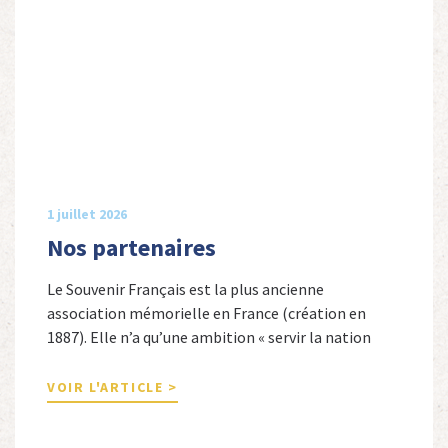
1 juillet 2026
Nos partenaires
Le Souvenir Français est la plus ancienne
association mémorielle en France (création en
1887). Elle n’a qu’une ambition « servir la nation
républicaine » en sauvegardant la mémoire
nationale de la France. Afin d’atteindre cet objectif,
VOIR L'ARTICLE >
Le Souvenir Français entretient des liens amicaux
avec de nombreuses associations qui œuvrent en