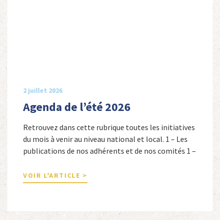
2 juillet 2026
Agenda de l’été 2026
Retrouvez dans cette rubrique toutes les initiatives
du mois à venir au niveau national et local. 1 – Les
publications de nos adhérents et de nos comités 1 –
Combattants de l’Empire : 1939-1945, Michel
Cordeboeuf, Christophe Touron et Agnès Dioné,
VOIR L'ARTICLE >
Nouvelles Sources Éditions, 2026. Ils venaient
d’Afrique du Nord, d’Afrique subsaharienne et des
autres […]