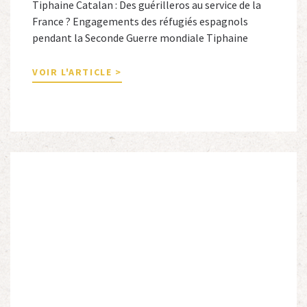
Tiphaine Catalan : Des guérilleros au service de la
France ? Engagements des réfugiés espagnols
pendant la Seconde Guerre mondiale Tiphaine
Catalan est professeure agrégée d’espagnol dans le
secondaire et docteure en études hispaniques. Elle
VOIR L'ARTICLE >
est spécialiste de l’histoire contemporaine des
Espagnols en Limousin et a particulièrement étudié
leur accueil après la guerre d’Espagne et leur […]