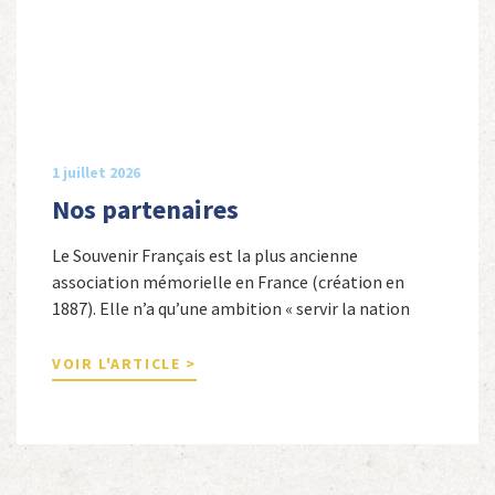
1 juillet 2026
Nos partenaires
Le Souvenir Français est la plus ancienne
association mémorielle en France (création en
1887). Elle n’a qu’une ambition « servir la nation
républicaine » en sauvegardant la mémoire
nationale de la France. Afin d’atteindre cet objectif,
VOIR L'ARTICLE >
Le Souvenir Français entretient des liens amicaux
avec de nombreuses associations qui œuvrent en
totalité ou partiellement afin de faire vivre […]