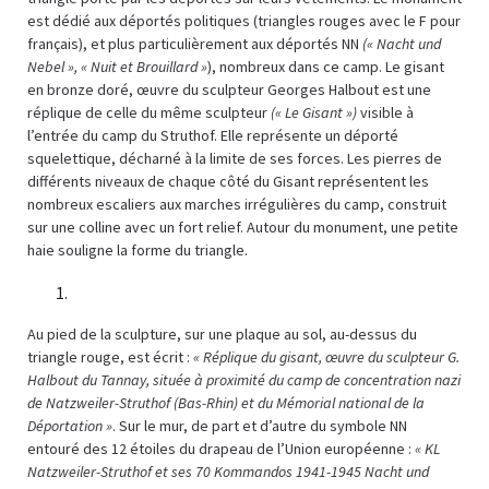
est dédié aux déportés politiques (triangles rouges avec le F pour
français), et plus particulièrement aux déportés NN
(« Nacht und
Nebel », « Nuit et Brouillard »
), nombreux dans ce camp. Le gisant
en bronze doré, œuvre du sculpteur Georges Halbout est une
réplique de celle du même sculpteur
(« Le Gisant »)
visible à
l’entrée du camp du Struthof. Elle représente un déporté
squelettique, décharné à la limite de ses forces. Les pierres de
différents niveaux de chaque côté du Gisant représentent les
nombreux escaliers aux marches irrégulières du camp, construit
sur une colline avec un fort relief. Autour du monument, une petite
haie souligne la forme du triangle.
Au pied de la sculpture, sur une plaque au sol, au-dessus du
triangle rouge, est écrit :
« Réplique du gisant, œuvre du sculpteur G.
Halbout du Tannay, située à proximité du camp de concentration nazi
de Natzweiler-Struthof (Bas-Rhin) et du Mémorial national de la
Déportation »
. Sur le mur, de part et d’autre du symbole NN
entouré des 12 étoiles du drapeau de l’Union européenne :
« KL
Natzweiler-Struthof et ses 70 Kommandos 1941-1945 Nacht und