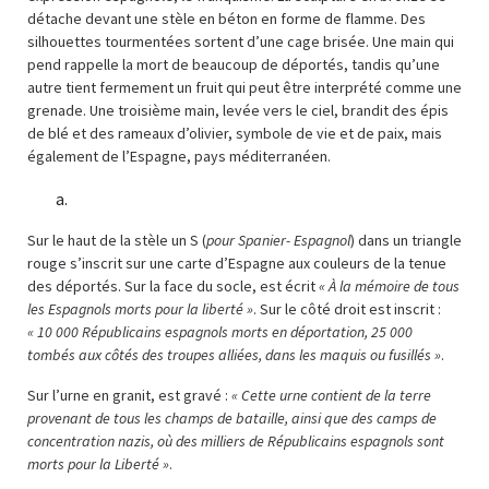
détache devant une stèle en béton en forme de flamme. Des
silhouettes tourmentées sortent d’une cage brisée. Une main qui
pend rappelle la mort de beaucoup de déportés, tandis qu’une
autre tient fermement un fruit qui peut être interprété comme une
grenade. Une troisième main, levée vers le ciel, brandit des épis
de blé et des rameaux d’olivier, symbole de vie et de paix, mais
également de l’Espagne, pays méditerranéen.
Sur le haut de la stèle un S (
pour Spanier- Espagnol
) dans un triangle
rouge s’inscrit sur une carte d’Espagne aux couleurs de la tenue
des déportés. Sur la face du socle, est écrit
« À la mémoire de tous
les Espagnols morts pour la liberté »
. Sur le côté droit est inscrit :
« 10 000 Républicains espagnols morts en déportation, 25 000
tombés aux côtés des troupes alliées, dans les maquis ou fusillés
»
.
Sur l’urne en granit, est gravé :
« Cette urne contient de la terre
provenant de tous les champs de bataille, ainsi que des camps de
concentration nazis, où des milliers de Républicains espagnols sont
morts pour la Liberté »
.