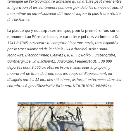
témoigne de l’extraordinaire adhésion qu’un artiste peut créer entre
la figuration et les sentiments humains par-delà les années et quand
bien même un pareil souvenir dût aussi évoquer la plus triste réalité
de l’histoire »
.
La plaque qui y est apposée indique, pour la première fois sur un
monument au Père-Lachaise, le caractère juif des victimes :
« De
1941 à 1945, Auschwitz III comptait 39 camps nazis, tous exploités
par le trust allemand de la chimie IG-Farbenindustrie : Buna-
Monowitz, Blechhammer, Gleiwitz I, II, III, IV, Rajko, Fürstengrube,
Günthergrube, Jawischowitz, Jaworzno, Feudenstadt… 30 000
déportés dont 3 500 arrêtés en France, Juifs pour la plupart, y
moururent de faim, de froid, sous les coups et d’épuisement, ou
désignés par les SS lors des sélections, ils furent exterminés dans les
chambres à gaz d’Auschwitz-Birkenau. N’OUBLIONS JAMAIS ! »
.