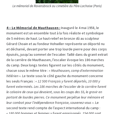
Le mémorial de Ravensbrück au cimetière du Père-Lachaise (Paris)
4 –
Le Mémorial de Mauthausen :
Inauguré le 4 mai 1958, le
monument est un ensemble tout à la fois réaliste et symbolique
de 5 mètres de haut. Le haut-relief en bronze dû au sculpteur
Gérard Choain et au fondeur Hohwiller représente un déporté nu
et décharné, devant porter une trop lourde pierre pour des corps
épuisés, jusqu’au sommet de l’escalier. Taillé dans du granit extrait
de la carrière de Mauthausen, l’escalier évoque les 186 marches
du camp. Deux longs textes figurent sur les côtés du monument,
chacun sous le même titre :
« Mauthausen, camp d’extermination
hitlérien »
. Le texte sous le côté gauche du monument concerne
les seuls Français :
« 12 500 Français y furent déportés, 10 000 y
furent exterminés. Les 186 marches de l’escalier de la carrière furent
le calvaire de ceux qui devaient, sous les coups des SS, le gravir en
portant de lourdes pierres. Ce monument perpétue leur mémoire et
leur combat pour l’indépendance française, souvenez-vous »
. Le
second texte rend compte de l’aspect international du camp :
« 180 000 hommes et femmes y furent emprisonnés. 154 000 sont