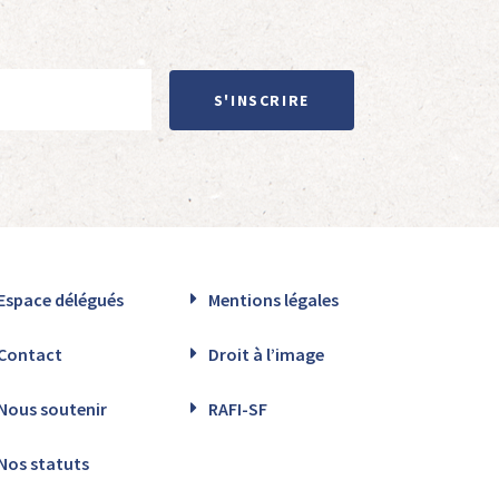
S'INSCRIRE
Espace délégués
Mentions légales
Contact
Droit à l’image
Nous soutenir
RAFI-SF
Nos statuts