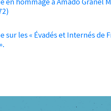
ticle en hommage à Amado Granel 
72)
cle sur les « Évadés et Internés de 
».