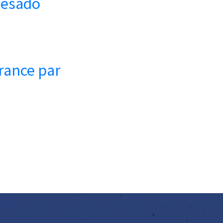
Mesado
France par