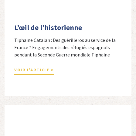
L’œil de l’historienne
Tiphaine Catalan : Des guérilleros au service de la
France ? Engagements des réfugiés espagnols
pendant la Seconde Guerre mondiale Tiphaine
Catalan est professeure agrégée d’espagnol dans le
secondaire et docteure en études hispaniques. Elle
VOIR L'ARTICLE >
est spécialiste de l’histoire contemporaine des
Espagnols en Limousin et a particulièrement étudié
leur accueil après la guerre d’Espagne et leur […]