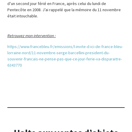
d’un second jour férié en France, après celui du lundi de
Pentecôte en 2008. J’ai rappelé que la mémoire du 11 novembre
était intouchable.
Retrouvez mon intervention :
https://www.francebleu.fr/emissions/l-invite-d-ici-de-france-bleu-
lorraine-nord/11-novembre-serge-barcellini-president-du-
souvenir-francais-ne-pense-pas-que-ce-jour-ferie-va-disparaitre-
6343770