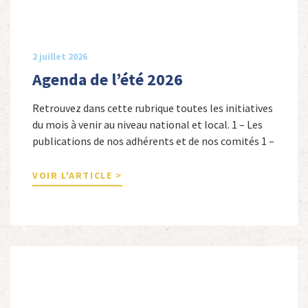
2 juillet 2026
Agenda de l’été 2026
Retrouvez dans cette rubrique toutes les initiatives
du mois à venir au niveau national et local. 1 – Les
publications de nos adhérents et de nos comités 1 –
Combattants de l’Empire : 1939-1945, Michel
Cordeboeuf, Christophe Touron et Agnès Dioné,
VOIR L'ARTICLE >
Nouvelles Sources Éditions, 2026. Ils venaient
d’Afrique du Nord, d’Afrique subsaharienne et des
autres […]