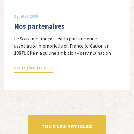
1 juillet 2026
Nos partenaires
Le Souvenir Français est la plus ancienne
association mémorielle en France (création en
1887). Elle n’a qu’une ambition « servir la nation
républicaine » en sauvegardant la mémoire
nationale de la France. Afin d’atteindre cet objectif,
VOIR L'ARTICLE >
Le Souvenir Français entretient des liens amicaux
avec de nombreuses associations qui œuvrent en
totalité ou partiellement afin de faire vivre […]
TOUS LES ARTICLES