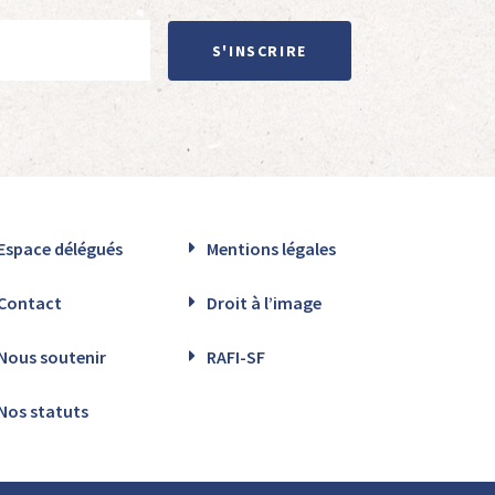
S'INSCRIRE
Espace délégués
Mentions légales
Contact
Droit à l’image
Nous soutenir
RAFI-SF
Nos statuts