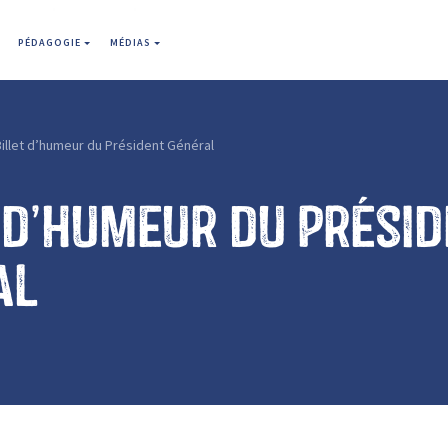
PÉDAGOGIE
MÉDIAS
illet d’humeur du Président Général
 d’humeur du Prési
al