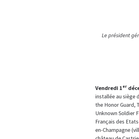
Le président gén
er
Vendredi 1
déc
installée au siège 
the Honor Guard, T
Unknown Soldier Fo
Français des Etats
en-Champagne (vill
château de Castrie