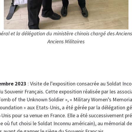
éral et la délégation du ministère chinois chargé des Ancie
Anciens Militaires
embre 2023
: Visite de l’exposition consacrée au Soldat Inc
du Souvenir Français. Cette exposition réalisée par les associ
omb of the Unknown Soldier », « Military Women’s Memorial
undation » aux Etats-Unis, a été gérée par la délégation gé
-Unis pour sa venue en France. Elle a été successivement pr
e où fut choisi le Soldat Inconnu américain), au mémorial de
s avant de gagner le siège du Souvenir Français.