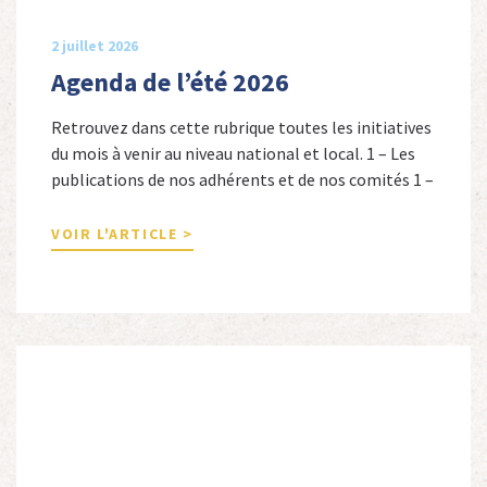
2 juillet 2026
Agenda de l’été 2026
Retrouvez dans cette rubrique toutes les initiatives
du mois à venir au niveau national et local. 1 – Les
publications de nos adhérents et de nos comités 1 –
Combattants de l’Empire : 1939-1945, Michel
Cordeboeuf, Christophe Touron et Agnès Dioné,
VOIR L'ARTICLE >
Nouvelles Sources Éditions, 2026. Ils venaient
d’Afrique du Nord, d’Afrique subsaharienne et des
autres […]