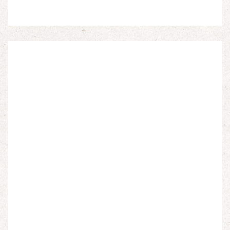
Espagnols en Limousin et a particulièrement étudié
leur accueil après la guerre d’Espagne et leur […]