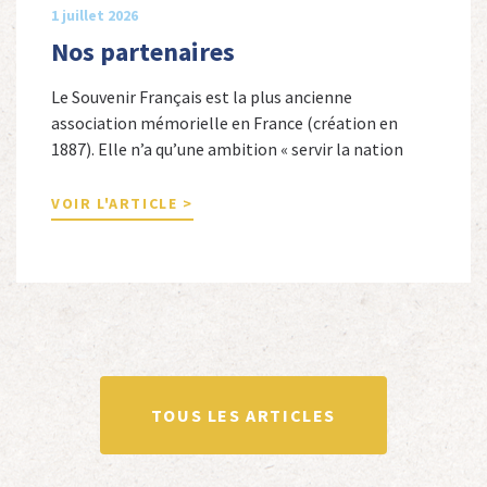
1 juillet 2026
Nos partenaires
Le Souvenir Français est la plus ancienne
association mémorielle en France (création en
1887). Elle n’a qu’une ambition « servir la nation
républicaine » en sauvegardant la mémoire
nationale de la France. Afin d’atteindre cet objectif,
VOIR L'ARTICLE >
Le Souvenir Français entretient des liens amicaux
avec de nombreuses associations qui œuvrent en
totalité ou partiellement afin de faire vivre […]
TOUS LES ARTICLES