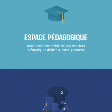
Espace Pédagogique
Retrouvez l’ensemble de nos dossiers
thématiques dédiés à l’enseignement.