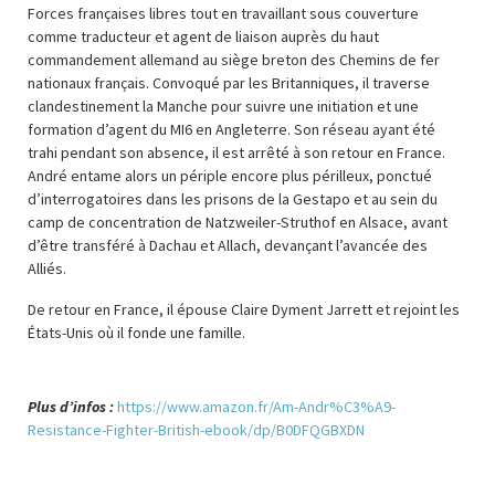
Forces françaises libres tout en travaillant sous couverture
comme traducteur et agent de liaison auprès du haut
commandement allemand au siège breton des Chemins de fer
nationaux français. Convoqué par les Britanniques, il traverse
clandestinement la Manche pour suivre une initiation et une
formation d’agent du MI6 en Angleterre. Son réseau ayant été
trahi pendant son absence, il est arrêté à son retour en France.
André entame alors un périple encore plus périlleux, ponctué
d’interrogatoires dans les prisons de la Gestapo et au sein du
camp de concentration de Natzweiler-Struthof en Alsace, avant
d’être transféré à Dachau et Allach, devançant l’avancée des
Alliés.
De retour en France, il épouse Claire Dyment Jarrett et rejoint les
États-Unis où il fonde une famille.
Plus d’infos :
https://www.amazon.fr/Am-Andr%C3%A9-
Resistance-Fighter-British-ebook/dp/B0DFQGBXDN