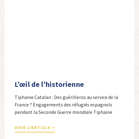
L’œil de l’historienne
Tiphaine Catalan : Des guérilleros au service de la
France ? Engagements des réfugiés espagnols
pendant la Seconde Guerre mondiale Tiphaine
Catalan est professeure agrégée d’espagnol dans le
secondaire et docteure en études hispaniques. Elle
VOIR L'ARTICLE >
est spécialiste de l’histoire contemporaine des