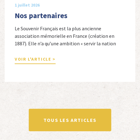
1 juillet 2026
Nos partenaires
Le Souvenir Français est la plus ancienne
association mémorielle en France (création en
1887). Elle n’a qu’une ambition « servir la nation
républicaine » en sauvegardant la mémoire
nationale de la France. Afin d’atteindre cet objectif,
VOIR L'ARTICLE >
Le Souvenir Français entretient des liens amicaux
avec de nombreuses associations qui œuvrent en
totalité ou partiellement afin de faire vivre […]
TOUS LES ARTICLES