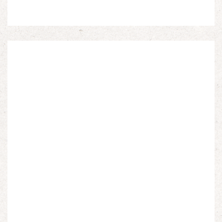
Espagnols en Limousin et a particulièrement étudié
leur accueil après la guerre d’Espagne et leur […]