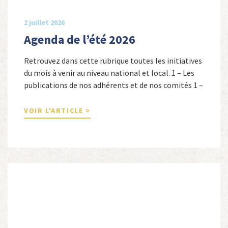
2 juillet 2026
Agenda de l’été 2026
Retrouvez dans cette rubrique toutes les initiatives
du mois à venir au niveau national et local. 1 – Les
publications de nos adhérents et de nos comités 1 –
Combattants de l’Empire : 1939-1945, Michel
Cordeboeuf, Christophe Touron et Agnès Dioné,
VOIR L'ARTICLE >
Nouvelles Sources Éditions, 2026. Ils venaient
d’Afrique du Nord, d’Afrique subsaharienne et des
autres […]