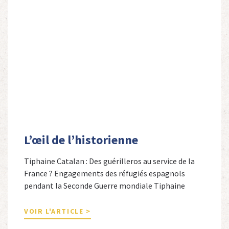
L’œil de l’historienne
Tiphaine Catalan : Des guérilleros au service de la
France ? Engagements des réfugiés espagnols
pendant la Seconde Guerre mondiale Tiphaine
Catalan est professeure agrégée d’espagnol dans le
secondaire et docteure en études hispaniques. Elle
VOIR L'ARTICLE >
est spécialiste de l’histoire contemporaine des