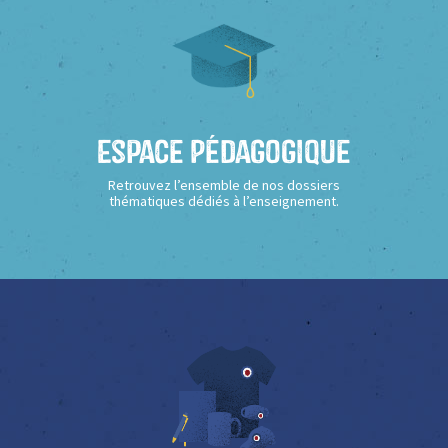
Espace Pédagogique
Retrouvez l’ensemble de nos dossiers
thématiques dédiés à l’enseignement.